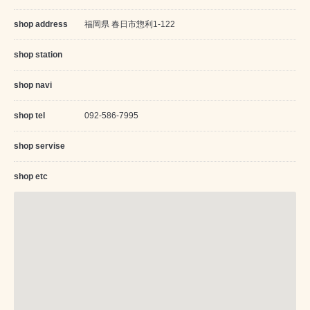
shop address
福岡県 春日市惣利1-122
shop station
shop navi
shop tel
092-586-7995
shop servise
shop etc